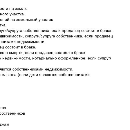
ности на землю
ного участка
щений на земельный участок
тка
уги/супруга собственника, если продавец состоит в браке.
вижимости, супруги/супруга собственника, если продавец
венниками недвижимости.
ец состоит в браке.
во о смерти, если продавец состоял в браке.
жу недвижимости, нотариально оформленное, если супруг/
вляются собственниками недвижимости.
тельства (если дети являются собственниками
ство
собственников
тежам