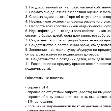
1. Государственный акт на право частной собствен
2. Нормативно-денежная экспертная оценка земель
3. Справка кадастрового бюро об отсутствии отяго
4. Независимая экспертная оценка земельного учас
5. Паспорта всех собственников недвижимости, супр
6. Идентификационные коды всех собственников нед
состоит в браке, детей, если дети являются собст
7. Свидетельство о регистрации брака, если продав
8. Свидетельство о расторжении брака, свидетельст
9. Заявление – согласие супруги/супруга на прода
супруга отсутствует на подписании договора.
10. Свидетельства о рождении детей, если дети я
11. Разрешение на продажу органов опеки и попечи
недвижимости).
Обязательные платежи:
- справка БТИ
- справка об отсутствии запрета (ареста) на имуще
- справки об отсутствии налогового залога на всех 
- 1% госпошлины
- погашение задолженности по коммунальным пла
- услуги нотариуса