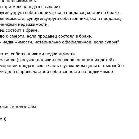
 на недвижимость.
т три месяца с даты выдачи).
уги/супруга собственника, если продавец состоит в браке.
вижимости, супруги/супруга собственника, если продавец
венниками недвижимости.
ец состоит в браке.
во о смерти, если продавец состоял в браке.
жу недвижимости, нотариально оформленное, если супруг/
яются собственниками недвижимости.
ельства (в случае наличия несовершеннолетних детей).
мерении продать свою часть с указанием цены c отметкой о
жи доли в праве частной собственности на недвижимое
нальным платежам.
мо).