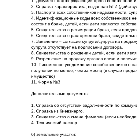
1. Документ, подтверждающий право собственности
2. Справка-характеристика, выданная БТИ (действуе
3. Паспорта всех собственников недвижимости, супр
4. Идентификационные коды всех собственников нед
состоит в браке, детей, если дети являются собст
5. Свидетельство о регистрации брака, если продав
6. Свидетельство о расторжении брака, свидетельст
7. Заявление – согласие супруги/супруга на прода
супруга отсутствует на подписании договора.
8. Свидетельства о рождении детей, если дети явл
9. Разрешение на продажу органов опеки и попечит
10. Письменное уведомление сособственников о на
получении не менее, чем за месяц (в случае прода
имущество)
11. Форма №3
Дополнительные документы:
1. Справка об отсутствии задолженности по комму
2. Справка из Киевэнерго.
3. Свидетельство о смене фамилии (если необходи
4. Технический паспорт.
б) земельные участки: